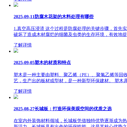
2025-09-11
防腐木花架的木料处理有哪些
1.真空高压浸渍 这个过程是防腐处理的关键步骤，首
破坏了造成木材腐烂的细菌及虫类的生存环境，有效地提高
了解详情
2025-09-05
塑木的材质和特点
塑木是一种主要由塑料、聚乙烯（PE）、聚氯乙烯等回
艺，生产出的板材或型材，是一种新型环保建材。 塑木具
了解详情
2025-08-27
长城板：打造环保美观空间的优质之选
在室内外装饰材料领域，长城板凭借独特优势逐渐成为热
新活力。长城板具有出色的环保性能，这是其核心优势之