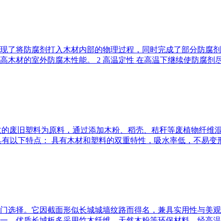
先实现了将防腐剂打入木材内部的物理过程，同时完成了部分防腐
木材的室外防腐木性能。 2 高温定性 在高温下继续使防腐剂尽量
收的废旧塑料为原料，通过添加木粉、稻壳、秸秆等废植物纤维
有以下特点： 具有木材和塑料的双重特性，吸水率低，不易变形
门选择。它因截面形似长城城墙纹路而得名，兼具实用性与美观
一。优质长城板多采用竹木纤维、天然木粉等环保材料，经高温挤