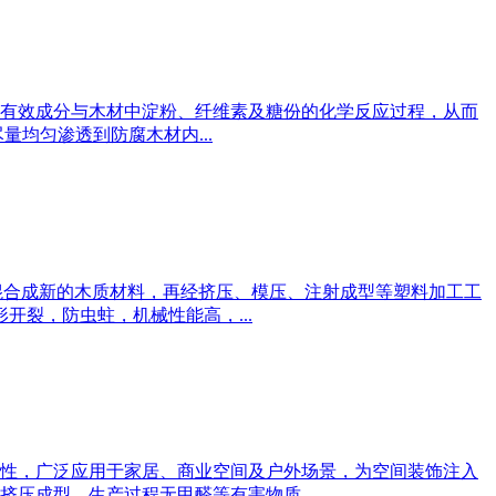
剂有效成分与木材中淀粉、纤维素及糖份的化学反应过程，从而
均匀渗透到防腐木材内...
混合成新的木质材料，再经挤压、模压、注射成型等塑料加工工
开裂，防虫蛀，机械性能高，...
性，广泛应用于家居、商业空间及户外场景，为空间装饰注入
压成型，生产过程无甲醛等有害物质...