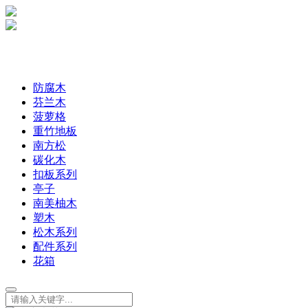
防腐木
芬兰木
菠萝格
重竹地板
南方松
碳化木
扣板系列
亭子
南美柚木
塑木
松木系列
配件系列
花箱