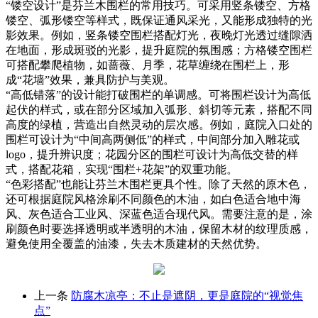
“镂空设计”是芬兰木围栏的常用技巧。可采用竖条镂空、方格
镂空、弧形镂空等样式，既保证通风采光，又能形成独特的光
影效果。例如，竖条镂空围栏搭配灯光，夜晚灯光透过缝隙洒
在地面，形成斑驳的光影，提升庭院的氛围感；方格镂空围栏
可搭配攀爬植物，如蔷薇、月季，花草缠绕在围栏上，形
成“花墙”效果，兼具防护与美观。
“高低错落”的设计能打破围栏的单调感。可将围栏设计为高低
起伏的样式，或在部分区域加入弧形、斜切等元素，搭配不同
高度的绿植，营造出自然灵动的层次感。例如，庭院入口处的
围栏可设计为“中间高两侧低”的样式，中间部分加入雕花或
logo，提升辨识度；花园分区的围栏可设计为高低交替的样
式，搭配花箱，实现“围栏+花架”的双重功能。
“色彩搭配”也能让芬兰木围栏更具个性。除了天然的原木色，
还可根据庭院风格涂刷不同颜色的木油，如白色适合地中海
风、灰色适合工业风、深蓝色适合现代风。需要注意的是，涂
刷颜色时要选择透明或半透明的木油，保留木材的纹理质感，
避免使用全覆盖的油漆，失去木质建材的天然优势。
上一条
防腐木凉亭：不止是遮阴，更是庭院的“视觉焦
点”